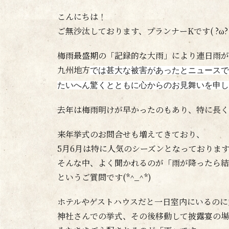
こんにちは！
ご無沙汰しております、プランナーKです( ?ω? 
梅雨最盛期の「記録的な大雨」により連日雨が
九州地方
では甚大な被害があったとニュースで
たいへん驚くとともに心からのお見舞いを
申し
去年は梅雨明けが早かったのもあり、特に長く
来年挙式のお問合せも増えてきており、
5月6月は特に人気のシーズンとなっておりま
そんな中、よく聞かれるのが「雨が降ったら結
というご質問です(*^_^*)
ホテルやゲストハウスだと一日室内にいるのに
神社さんでの挙式、その後移動して披露宴の場