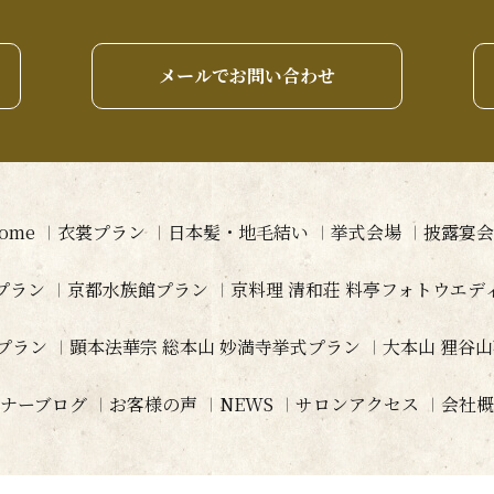
メールでお問い合わせ
ome
衣裳プラン
日本髪・地毛結い
挙式会場
披露宴会
プラン
京都水族館プラン
京料理 清和荘 料亭フォトウエ
プラン
顕本法華宗 総本山 妙満寺挙式プラン
大本山 狸谷
ナーブログ
お客様の声
NEWS
サロンアクセス
会社概