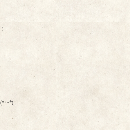
！
^^*)