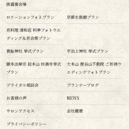
披露宴会場
ロケーションフォトプラン
京都水族館プラン
京料理 清和荘 料亭フォトウエ
ディング＆京会席プラン
貴船神社 挙式プラン
宇治上神社 挙式プラン
顕本法華宗 総本山 妙満寺挙式
大本山 狸谷山不動院 ご祈祷ウ
プラン
エディングフォトプラン
ブライダル相談会
プランナーブログ
お客様の声
NEWS
サロンアクセス
会社概要
プライバシーポリシー