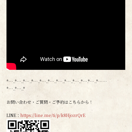
*…..*…..*…..*…..*…..*…..*…..*…..*…..*….*…..*……
*…..*…..*
お問い合わせ・ご質問・ご予約はこちらから！
LINE：
https://line.me/ti/p/k8HjozrQrE