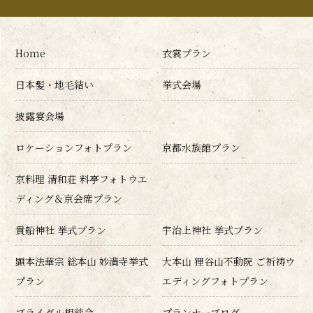
Home
衣裳プラン
日本髪・地毛結い
挙式会場
披露宴会場
ロケーションフォトプラン
京都水族館プラン
京料理 清和荘 料亭フォトウエ
ディング＆京会席プラン
貴船神社 挙式プラン
宇治上神社 挙式プラン
顕本法華宗 総本山 妙満寺挙式
大本山 狸谷山不動院 ご祈祷ウ
プラン
エディングフォトプラン
ブライダル相談会
プランナーブログ