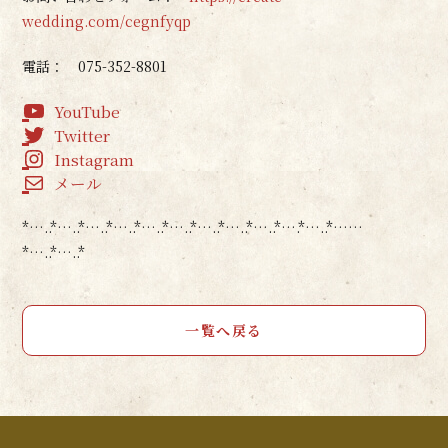
wedding.com/cegnfyqp
電話： 075-352-8801
YouTube
Twitter
Instagram
メール
*…..*…..*…..*…..*…..*…..*…..*…..*…..*….*…..*……
*…..*…..*
一覧へ戻る