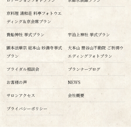
ロケーションフォトプラン
京都水族館プラン
京料理 清和荘 料亭フォトウエ
ディング＆京会席プラン
貴船神社 挙式プラン
宇治上神社 挙式プラン
顕本法華宗 総本山 妙満寺挙式
大本山 狸谷山不動院 ご祈祷ウ
プラン
エディングフォトプラン
ブライダル相談会
プランナーブログ
お客様の声
NEWS
サロンアクセス
会社概要
プライバシーポリシー