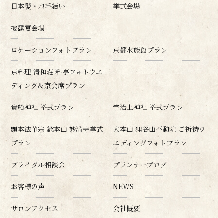
日本髪・地毛結い
挙式会場
披露宴会場
ロケーションフォトプラン
京都水族館プラン
京料理 清和荘 料亭フォトウエ
ディング＆京会席プラン
貴船神社 挙式プラン
宇治上神社 挙式プラン
顕本法華宗 総本山 妙満寺挙式
大本山 狸谷山不動院 ご祈祷ウ
プラン
エディングフォトプラン
ブライダル相談会
プランナーブログ
お客様の声
NEWS
サロンアクセス
会社概要