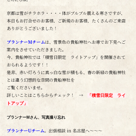
京都は雪がチラホラ・・・・体がブルブル震える寒さですが、
本日もお打合せのお客様、ご新規のお客様、たくさんのご来店
ありがとうございました！
プランナーMチーム
は、雪景色の貴船神社へお車でお下見へご
案内をさせていただきました。
今、貴船神社では「積雪日限定 ライトアップ」を開催されて
おられるようです！！
是非、赤い灯ろうに真っ白な雪が積もる、春の新緑の貴船神社
とは違う幻想的な空間の貴船神社を
ご覧くださいませ。
詳しいことはこちらからチェック！ →
「積雪日限定 ライ
トアップ」
プランナーMさん、写真撮り忘れ
プランナーUチーム
。出張相談 in 名古屋へ～～～