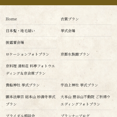
Home
衣裳プラン
日本髪・地毛結い
挙式会場
披露宴会場
ロケーションフォトプラン
京都水族館プラン
京料理 清和荘 料亭フォトウエ
ディング＆京会席プラン
貴船神社 挙式プラン
宇治上神社 挙式プラン
顕本法華宗 総本山 妙満寺挙式
大本山 狸谷山不動院 ご祈祷ウ
プラン
エディングフォトプラン
ブライダル相談会
プランナーブログ