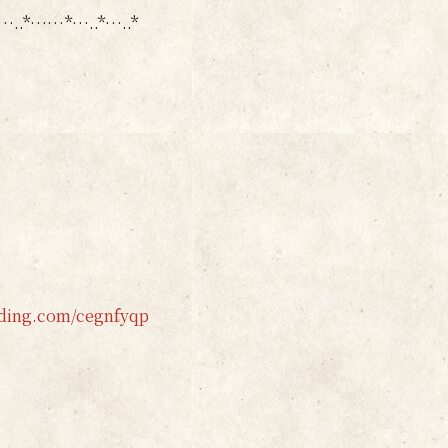
.*…..*……*…..*…..*
dding.com/cegnfyqp