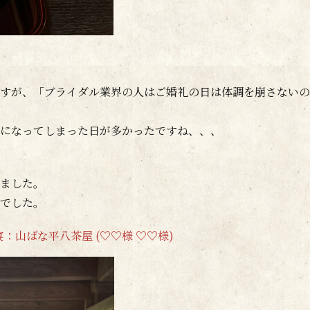
すが、「ブライダル業界の人はご婚礼の日は体調を崩さないの
になってしまった日が多かったですね、、、
ました。
でした。
祝宴：山ばな平八茶屋 (♡♡様 ♡♡様)