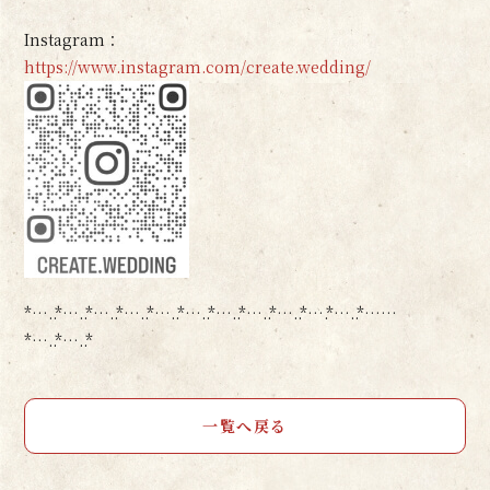
Instagram：
https://www.instagram.com/create.wedding/
*…..*…..*…..*…..*…..*…..*…..*…..*…..*….*…..*……
*…..*…..*
一覧へ戻る