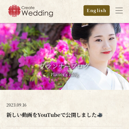
">
English
プランナーブログ
Planer's Blog
2023.09.16
新しい動画をYouTubeで公開しました