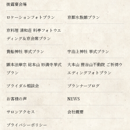
披露宴会場
ロケーションフォトプラン
京都水族館プラン
京料理 清和荘 料亭フォトウエ
ディング＆京会席プラン
貴船神社 挙式プラン
宇治上神社 挙式プラン
顕本法華宗 総本山 妙満寺挙式
大本山 狸谷山不動院 ご祈祷ウ
プラン
エディングフォトプラン
ブライダル相談会
プランナーブログ
お客様の声
NEWS
サロンアクセス
会社概要
プライバシーポリシー