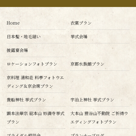
Home
衣裳プラン
日本髪・地毛結い
挙式会場
披露宴会場
ロケーションフォトプラン
京都水族館プラン
京料理 清和荘 料亭フォトウエ
ディング＆京会席プラン
貴船神社 挙式プラン
宇治上神社 挙式プラン
顕本法華宗 総本山 妙満寺挙式
大本山 狸谷山不動院 ご祈祷ウ
プラン
エディングフォトプラン
ブライダル相談会
プランナーブログ