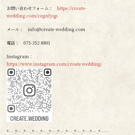
お問い合わせフォーム：
https://create-
wedding.com/cegnfyqp
メール： info@create-wedding.com
電話： 075-352-8801
Instagram：
https://www.instagram.com/create.wedding/
*…..*…..*…..*…..*…..*…..*…..*…..*…..*….*…..*……