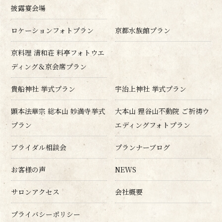
披露宴会場
ロケーションフォトプラン
京都水族館プラン
京料理 清和荘 料亭フォトウエ
ディング＆京会席プラン
貴船神社 挙式プラン
宇治上神社 挙式プラン
顕本法華宗 総本山 妙満寺挙式
大本山 狸谷山不動院 ご祈祷ウ
プラン
エディングフォトプラン
ブライダル相談会
プランナーブログ
お客様の声
NEWS
サロンアクセス
会社概要
プライバシーポリシー