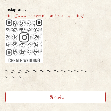
Instagram：
https://www.instagram.com/create.wedding/
*…..*…..*…..*…..*…..*…..*…..*…..*…..*….*…..*……
*…..*…..*
一覧へ戻る