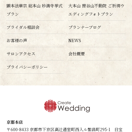
顕本法華宗 総本山 妙満寺挙式
大本山 狸谷山不動院 ご祈祷ウ
プラン
エディングフォトプラン
ブライダル相談会
プランナーブログ
お客様の声
NEWS
サロンアクセス
会社概要
プライバシーポリシー
京都本店
〒600-8433 京都市下京区高辻通室町西入ル繁昌町295-1 日宝