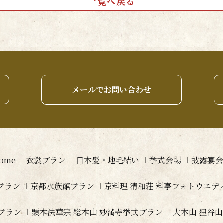
一覧へ戻る
メールでお問い合わせ
ome
衣裳プラン
日本髪・地毛結い
挙式会場
披露宴会
プラン
京都水族館プラン
京料理 清和荘 料亭フォトウエ
プラン
顕本法華宗 総本山 妙満寺挙式プラン
大本山 狸谷