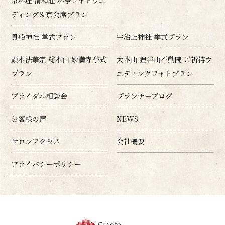
京料理 清和荘 料亭フォトウエ
ディング＆京会席プラン
貴船神社 挙式プラン
宇治上神社 挙式プラン
顕本法華宗 総本山 妙満寺挙式
大本山 狸谷山不動院 ご祈祷ウ
プラン
エディングフォトプラン
ブライダル相談会
プランナーブログ
お客様の声
NEWS
サロンアクセス
会社概要
プライバシーポリシー