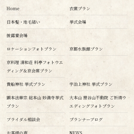
Home
衣裳プラン
日本髪・地毛結い
挙式会場
披露宴会場
ロケーションフォトプラン
京都水族館プラン
京料理 清和荘 料亭フォトウエ
ディング＆京会席プラン
貴船神社 挙式プラン
宇治上神社 挙式プラン
顕本法華宗 総本山 妙満寺挙式
大本山 狸谷山不動院 ご祈祷ウ
プラン
エディングフォトプラン
ブライダル相談会
プランナーブログ
お客様の声
NEWS