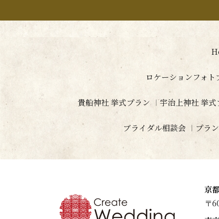
H
ロケーションフォト
貴船神社 挙式プラン
宇治上神社 挙式
ブライダル相談会
プラン
京
〒6