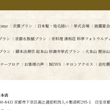
ome
衣裳プラン
日本髪・地毛結い
挙式会場
披露宴会
プラン
京都水族館プラン
京料理 清和荘 料亭フォトウエ
プラン
顕本法華宗 総本山 妙満寺挙式プラン
大本山 狸谷
ナーブログ
お客様の声
NEWS
サロンアクセス
会社概
都本店
00-8433 京都市下京区高辻通室町西入ル繁昌町295-1 日宝京都1