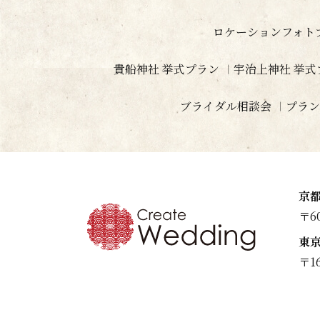
ロケーションフォト
貴船神社 挙式プラン
宇治上神社 挙式
ブライダル相談会
プラン
京
〒6
東
〒1