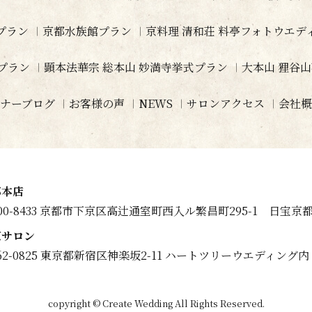
プラン
京都水族館プラン
京料理 清和荘 料亭フォトウエ
プラン
顕本法華宗 総本山 妙満寺挙式プラン
大本山 狸谷
ナーブログ
お客様の声
NEWS
サロンアクセス
会社概
都本店
00-8433 京都市下京区高辻通室町西入ル繁昌町295-1 日宝京都1
京サロン
62-0825 東京都新宿区神楽坂2-11 ハートツリーウエディング内
copyright © Create Wedding All Rights Reserved.