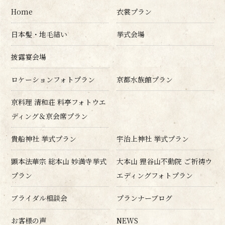
Home
衣裳プラン
日本髪・地毛結い
挙式会場
披露宴会場
ロケーションフォトプラン
京都水族館プラン
京料理 清和荘 料亭フォトウエ
ディング＆京会席プラン
貴船神社 挙式プラン
宇治上神社 挙式プラン
顕本法華宗 総本山 妙満寺挙式
大本山 狸谷山不動院 ご祈祷ウ
プラン
エディングフォトプラン
ブライダル相談会
プランナーブログ
お客様の声
NEWS