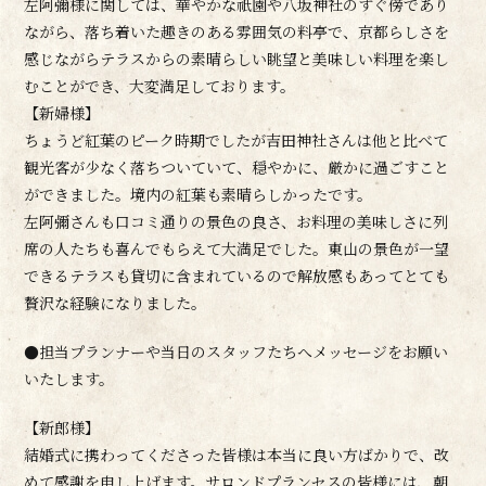
左阿彌様に関しては、華やかな祇園や八坂神社のすぐ傍であり
ながら、落ち着いた趣きのある雰囲気の料亭で、京都らしさを
感じながらテラスからの素晴らしい眺望と美味しい料理を楽し
むことができ、大変満足しております。
【新婦様】
ちょうど紅葉のピーク時期でしたが吉田神社さんは他と比べて
観光客が少なく落ちついていて、穏やかに、厳かに過ごすこと
ができました。境内の紅葉も素晴らしかったです。
左阿彌さんも口コミ通りの景色の良さ、お料理の美味しさに列
席の人たちも喜んでもらえて大満足でした。東山の景色が一望
できるテラスも貸切に含まれているので解放感もあってとても
贅沢な経験になりました。
●担当プランナーや当日のスタッフたちへメッセージをお願い
いたします。
【新郎様】
結婚式に携わってくださった皆様は本当に良い方ばかりで、改
めて感謝を申し上げます。サロンドプランセスの皆様には、朝