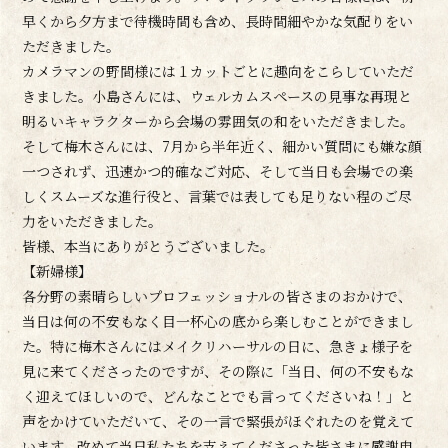
早くから夕方まで待機時間も含め、長時間細やかな気配りをい
ただきました。
カメラマンの野間様には１カットごとに趣向をこらしていただ
きました。小島さんには、ウェルカムスペースの見事な再現と
明るいキャラクターから会場の雰囲気の和をいただきました。
そして梅木さんには、7月から半年近く、細かい質問にも嫌な顔
一つされず、迅速かつ的確なご対応、そして当日も会場での楽
しくスムーズな進行役と、言葉では表しても足りない程のご尽
力をいただきました。
皆様、本当にありがとうございました。
【新婦様】
各分野の素晴らしいプロフェッショナルの皆さまのおかけで、
当日は何の不安もなく目一杯心の底から楽しむことができまし
た。特に梅木さんにはメイクリハーサルの日に、急きょ様子を
見に来てくださったのですが、その際に「当日、何の不安もな
く迎えてほしいので、どんなことでも言ってくださいね！」と
声をかけていただいて、その一言で緊張がほぐれたのを覚えて
います。改めて当日私たちを支えてくださった皆さまに感謝申