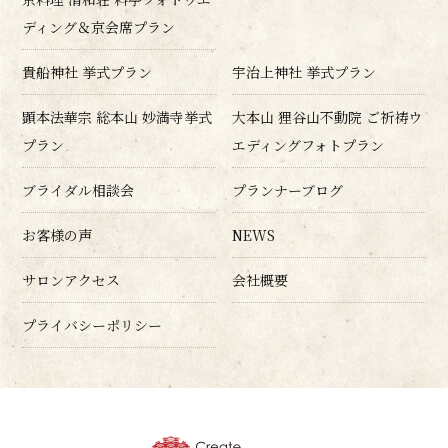
ディング＆京会席プラン
貴船神社 挙式プラン
宇治上神社 挙式プラン
顕本法華宗 総本山 妙満寺挙式
大本山 狸谷山不動院 ご祈祷ウ
プラン
エディングフォトプラン
ブライダル相談会
プランナーブログ
お客様の声
NEWS
サロンアクセス
会社概要
プライバシーポリシー