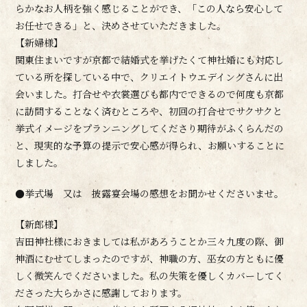
らかなお人柄を強く感じることができ、「この人なら安心して
お任せできる」と、決めさせていただきました。
【新婦様】
関東住まいですが京都で結婚式を挙げたくて神社婚にも対応し
ている所を探している中で、クリエイトウエデイングさんに出
会いました。打合せや衣裳選びも都内でできるので何度も京都
に訪問することなく済むところや、初回の打合せでサクサクと
挙式イメージをプランニングしてくださり期待がふくらんだの
と、現実的な予算の提示で安心感が得られ、お願いすることに
しました。
●挙式場 又は 披露宴会場の感想をお聞かせくださいませ。
【新郎様】
吉田神社様におきましては私があろうことか三々九度の際、御
神酒にむせてしまったのですが、神職の方、巫女の方ともに優
しく微笑んでくださいました。私の失策を優しくカバーしてく
ださった大らかさに感謝しております。