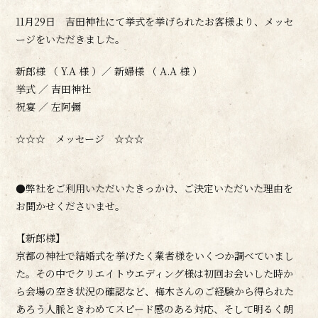
11月29日 吉田神社にて挙式を挙げられたお客様より、メッセ
ージをいただきました。
新郎様 （ Y.A 様 ）／ 新婦様 （ A.A 様 ）
挙式 ／ 吉田神社
祝宴 ／ 左阿彌
☆☆☆ メッセージ ☆☆☆
●弊社をご利用いただいたきっかけ、ご決定いただいた理由を
お聞かせくださいませ。
【新郎様】
京都の神社で結婚式を挙げたく業者様をいくつか調べていまし
た。その中でクリエイトウエディング様は初回お会いした時か
ら会場の空き状況の確認など、梅木さんのご経験から得られた
あろう人脈ときわめてスピード感のある対応、そして明るく朗