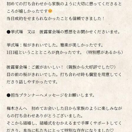
初めての打ち合わせから家族のように大切に思ってくださると
ころが嬉しかったです
当日成約をせまられなかったことも信頼できました！
●挙式場 又は 披露宴会場の感想をお聞かせくださいませ。
挙式場：桜がきれいでした。雅楽が美しかったです。
1日1組ということところが良かったです。（特別感があるから）
披露宴会場：ご飯がおいしい！（親族から大好評でした♡）
目の前の桜がきれいでした。打ち合わせ時も個室を用意してく
ださり話しやすかったです。
●担当プランナーへメッセージをお願いします。
梅木さんへ 初めてお会いした日から家族のように楽しみなが
らの打ち合わせありがとうございました。
そこから結婚し、結婚式をむかえるまで手厚くサポートしてく
ださり、本当に私たちにとって特別な存在になりました♡