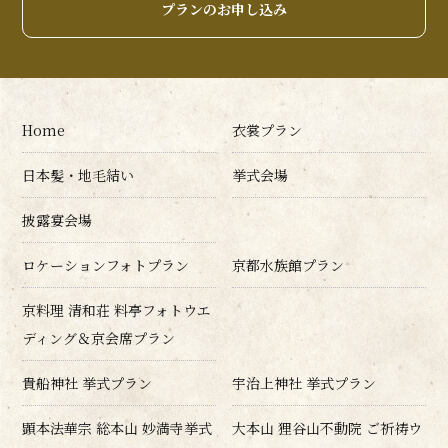
プランのお申し込み
Home
衣裳プラン
日本髪・地毛結い
挙式会場
披露宴会場
ロケーションフォトプラン
京都水族館プラン
京料理 清和荘 料亭フォトウエ
ディング＆京会席プラン
貴船神社 挙式プラン
宇治上神社 挙式プラン
顕本法華宗 総本山 妙満寺挙式
大本山 狸谷山不動院 ご祈祷ウ