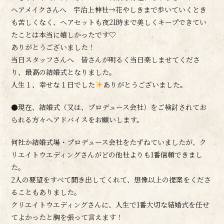
ヘアメイクさんへ 宇治上神社→花やしきまで歩いていくとき
も苦しくなく、ヘアセットも夜21時まで美しくキープできてい
たことは本当に嬉しかったです♡
ありがとうございました！
当日スタッフさんへ 皆さんが明るく当日楽しませてくださ
り、最高の結婚式となりました。
人生１、幸せな１日でした
ありがとうございました。
●現在、結婚式（又は、プロデュース会社）をご検討されてお
られる方々へアドバイスをお願いします。
何社か結婚式場・プロデュース会社をたずねていましたが、ク
リエイトウエディングさんがどの他社よりも1番信頼できまし
た。
2人の要望をすべて聞き出してくれて、想像以上の提案をくださ
ることもありました。
クリエイトウエディングさんに、人生で1番大切な結婚式を任せ
てよかったと胸を張って言えます！