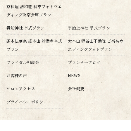
京料理 清和荘 料亭フォトウエ
ディング＆京会席プラン
貴船神社 挙式プラン
宇治上神社 挙式プラン
顕本法華宗 総本山 妙満寺挙式
大本山 狸谷山不動院 ご祈祷ウ
プラン
エディングフォトプラン
ブライダル相談会
プランナーブログ
お客様の声
NEWS
サロンアクセス
会社概要
プライバシーポリシー