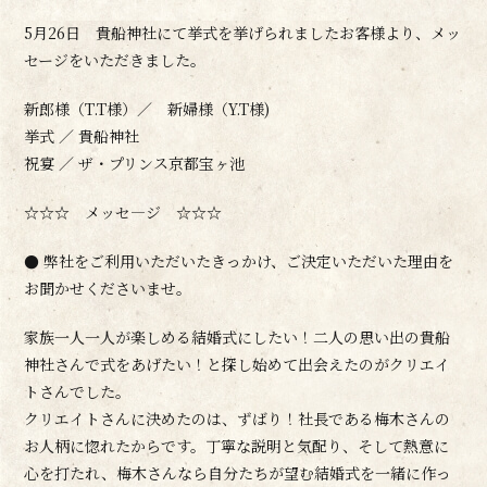
5月26日 貴船神社にて挙式を挙げられましたお客様より、メッ
セージをいただきました。
新郎様（T.T様）／ 新婦様（Y.T様)
挙式 ／ 貴船神社
祝宴 ／ ザ・プリンス京都宝ヶ池
☆☆☆ メッセ―ジ ☆☆☆
● 弊社をご利用いただいたきっかけ、ご決定いただいた理由を
お聞かせくださいませ。
家族一人一人が楽しめる結婚式にしたい！二人の思い出の貴船
神社さんで式をあげたい！と探し始めて出会えたのがクリエイ
トさんでした。
クリエイトさんに決めたのは、ずばり！社長である梅木さんの
お人柄に惚れたからです。丁寧な説明と気配り、そして熱意に
心を打たれ、梅木さんなら自分たちが望む結婚式を一緒に作っ