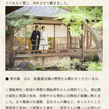
てくれると感じ、決めさせて戴きました。
● 挙式場 又は 披露宴会場の感想をお聞かせくださいませ。
＜貴船神社＞新緑の季節の貴船神社さんは格別でした。青紅葉
の緑色に鳥居の朱色、色鮮やかな景色に白無垢が綺麗に映えま
した。また雅楽の生演奏、巫女さんの舞など、ゆったりとした
雰囲気で参加した家族も大満足！！宮司さんの優しいお声かけ