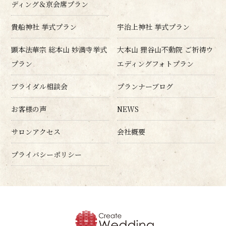
ディング＆京会席プラン
貴船神社 挙式プラン
宇治上神社 挙式プラン
顕本法華宗 総本山 妙満寺挙式
大本山 狸谷山不動院 ご祈祷ウ
プラン
エディングフォトプラン
ブライダル相談会
プランナーブログ
お客様の声
NEWS
サロンアクセス
会社概要
プライバシーポリシー