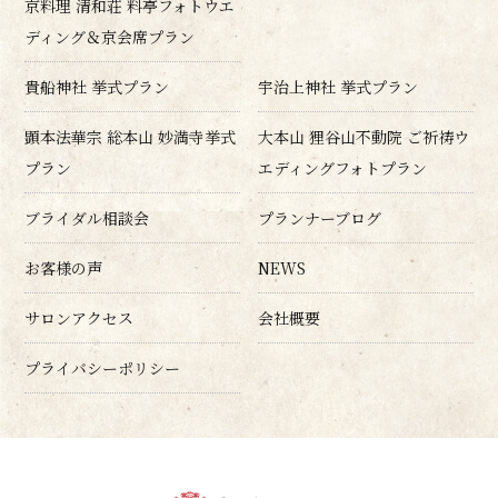
京料理 清和荘 料亭フォトウエ
ディング＆京会席プラン
貴船神社 挙式プラン
宇治上神社 挙式プラン
顕本法華宗 総本山 妙満寺挙式
大本山 狸谷山不動院 ご祈祷ウ
プラン
エディングフォトプラン
ブライダル相談会
プランナーブログ
お客様の声
NEWS
サロンアクセス
会社概要
プライバシーポリシー