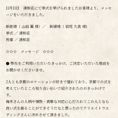
11月11日 清和荘にて挙式を挙げられましたお客様より、メッセ
ージをいただきました。
新郎様（ 山田 翼 様）／ 新婦様（ 岩尾 久美 様)
挙式 ／ 清和荘
祝宴 ／ 清和荘
☆☆☆ メッセ―ジ ☆☆☆
● 弊社をご利用いただいたきっかけ、ご決定いただいた理由を
お聞かせくださいませ。
2人とも京都のロケーションが好きで憧れており、京都での式を
考えていたところ知り合い伝いで紹介されたのがきっかけで
す。
梅木さんの人柄や情熱・真摯な対応に心打たれてこの人となら
良い式を創ることができそうだなと思ったのでクリエイトウエ
ディングさんに決めさせて頂きました。