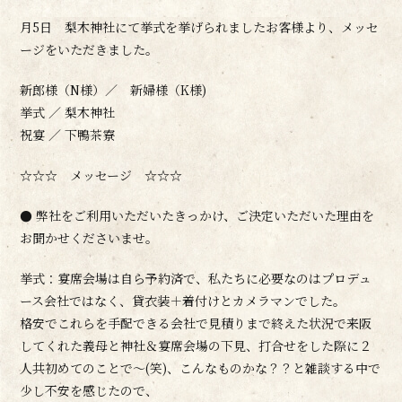
月5日 梨木神社にて挙式を挙げられましたお客様より、メッセ
ージをいただきました。
新郎様（N様）／ 新婦様（K様)
挙式 ／ 梨木神社
祝宴 ／ 下鴨茶寮
☆☆☆ メッセージ ☆☆☆
● 弊社をご利用いただいたきっかけ、ご決定いただいた理由を
お聞かせくださいませ。
挙式：宴席会場は自ら予約済で、私たちに必要なのはプロデュ
ース会社ではなく、貸衣装＋着付けとカメラマンでした。
格安でこれらを手配できる会社で見積りまで終えた状況で来阪
してくれた義母と神社＆宴席会場の下見、打合せをした際に２
人共初めてのことで～(笑)、こんなものかな？？と雑談する中で
少し不安を感じたので、