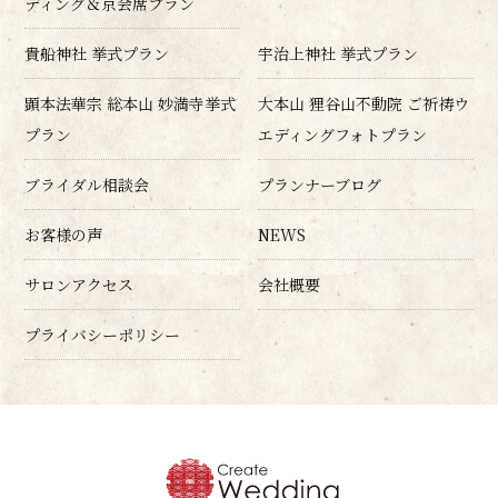
ディング＆京会席プラン
貴船神社 挙式プラン
宇治上神社 挙式プラン
顕本法華宗 総本山 妙満寺挙式
大本山 狸谷山不動院 ご祈祷ウ
プラン
エディングフォトプラン
ブライダル相談会
プランナーブログ
お客様の声
NEWS
サロンアクセス
会社概要
プライバシーポリシー