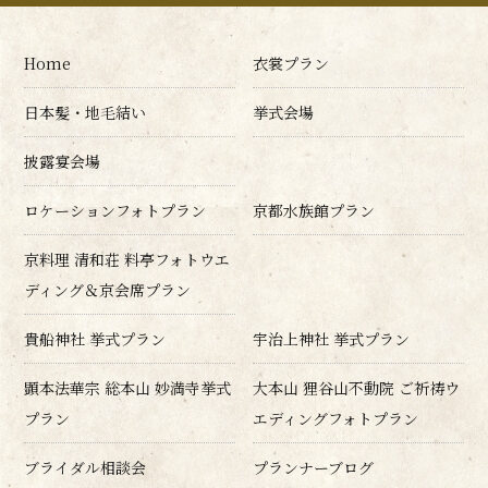
Home
衣裳プラン
日本髪・地毛結い
挙式会場
披露宴会場
ロケーションフォトプラン
京都水族館プラン
京料理 清和荘 料亭フォトウエ
ディング＆京会席プラン
貴船神社 挙式プラン
宇治上神社 挙式プラン
顕本法華宗 総本山 妙満寺挙式
大本山 狸谷山不動院 ご祈祷ウ
プラン
エディングフォトプラン
ブライダル相談会
プランナーブログ