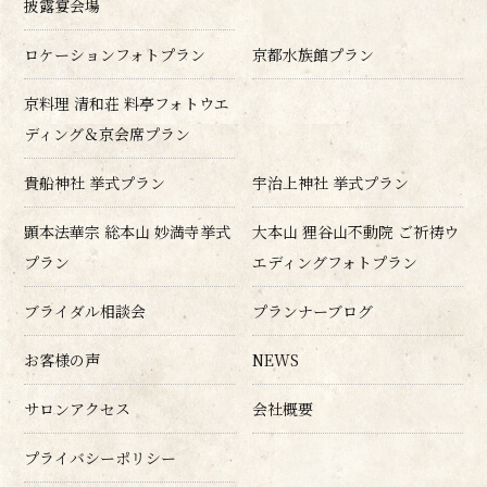
披露宴会場
ロケーションフォトプラン
京都水族館プラン
京料理 清和荘 料亭フォトウエ
ディング＆京会席プラン
貴船神社 挙式プラン
宇治上神社 挙式プラン
顕本法華宗 総本山 妙満寺挙式
大本山 狸谷山不動院 ご祈祷ウ
プラン
エディングフォトプラン
ブライダル相談会
プランナーブログ
お客様の声
NEWS
サロンアクセス
会社概要
プライバシーポリシー