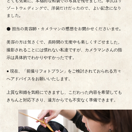
とても気楽に、本格的な和装での写真を残せました。挙式はリ
ゾートウェディングで、洋装だけだったので、よい記念になり
ました。
● 担当の美容師・カメラマンの感想をお聞かせくださいませ。
美容の方は気さくで、長時間の支度中も楽しくすごせまし
た。
撮影されることには慣れない私達ですが、カメラマンさんの
指
示は具体的でわかりやすかったです。
● 現在、「前撮りフォトプラン」をご検討されておられる方々
へ
アドバイスをお願いいたします。
上質な和婚を気軽にできますし、こだわった内容を希望して
も
きちんと対応下さり、遠方からでも不安なく準備できます。