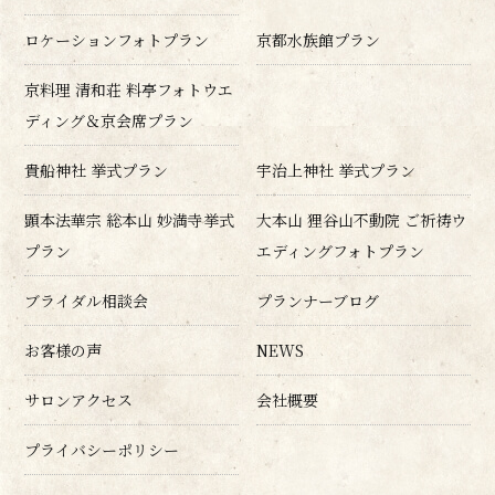
ロケーションフォトプラン
京都水族館プラン
京料理 清和荘 料亭フォトウエ
ディング＆京会席プラン
貴船神社 挙式プラン
宇治上神社 挙式プラン
顕本法華宗 総本山 妙満寺挙式
大本山 狸谷山不動院 ご祈祷ウ
プラン
エディングフォトプラン
ブライダル相談会
プランナーブログ
お客様の声
NEWS
サロンアクセス
会社概要
プライバシーポリシー