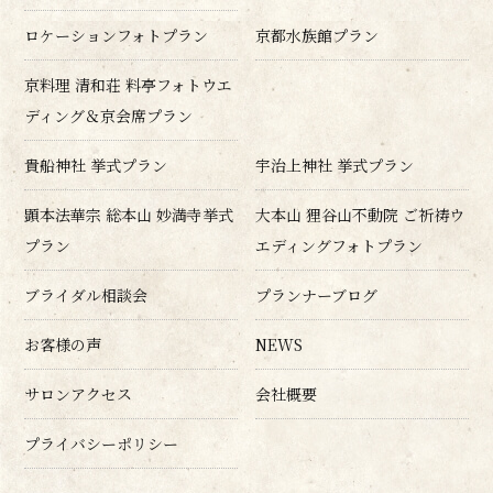
ロケーションフォトプラン
京都水族館プラン
京料理 清和荘 料亭フォトウエ
ディング＆京会席プラン
貴船神社 挙式プラン
宇治上神社 挙式プラン
顕本法華宗 総本山 妙満寺挙式
大本山 狸谷山不動院 ご祈祷ウ
プラン
エディングフォトプラン
ブライダル相談会
プランナーブログ
お客様の声
NEWS
サロンアクセス
会社概要
プライバシーポリシー