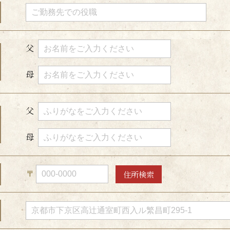
父
母
父
母
〒
住所検索