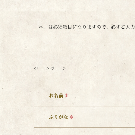
「
＊
」は必須項目になりますので、必ずご入力
<!-- --> <!-- -->
お名前
ふりがな