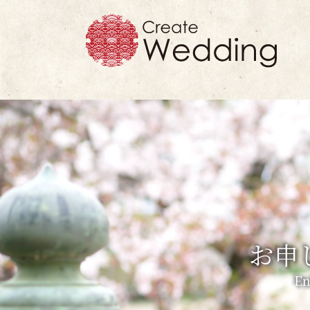
お申
En