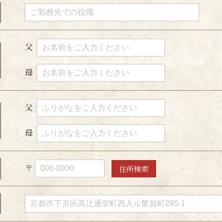
父
母
父
母
〒
住所検索